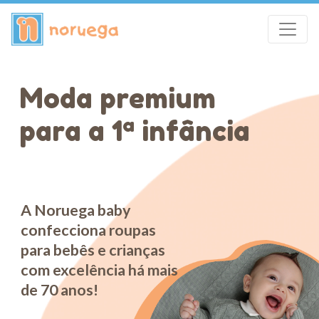
M
o
d
a
p
r
e
m
i
u
m
p
a
r
a
a
1
ª
i
n
f
â
n
c
i
a
A
Noruega
baby
confecciona
roupas
para
bebês
e
crianças
com
excelência
há
mais
de
70
anos!