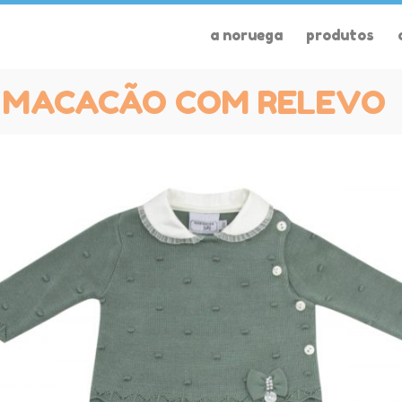
a noruega
produtos
MACACÃO COM RELEVO